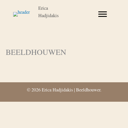
Ga
Erica
naar
Hadjidakis
de
inhoud
BEELDHOUWEN
© 2026 Erica Hadjidakis | Beeldhouwer.