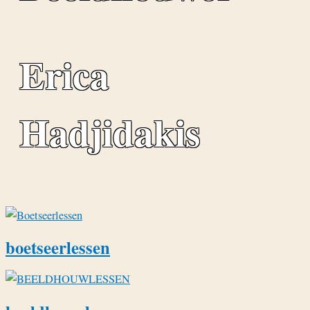
Erica
Hadjidakis
boetseerlessen