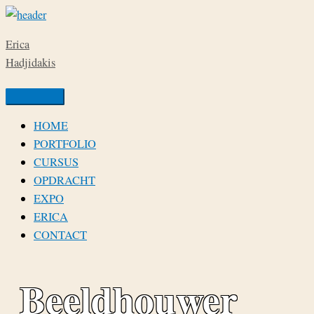
Ga
naar
Erica
de
Hadjidakis
inhoud
HOME
PORTFOLIO
CURSUS
OPDRACHT
EXPO
ERICA
CONTACT
Beeldhouwer