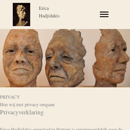
Ga
Erica
naar
Hadjidakis
de
inhoud
PRIVACY
Hoe wij met privacy omgaan
Privacyverklaring
Erica Hadjidakis gevestigd te Hattem is verantwoordelijk voor de