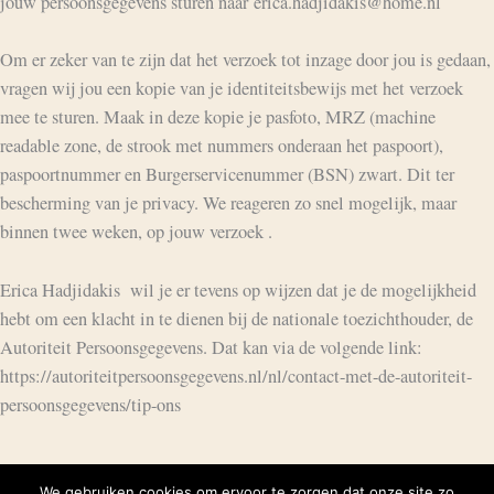
jouw persoonsgegevens sturen naar erica.hadjidakis@home.nl
Om er zeker van te zijn dat het verzoek tot inzage door jou is gedaan,
vragen wij jou een kopie van je identiteitsbewijs met het verzoek
mee te sturen. Maak in deze kopie je pasfoto, MRZ (machine
readable zone, de strook met nummers onderaan het paspoort),
paspoortnummer en Burgerservicenummer (BSN) zwart. Dit ter
bescherming van je privacy. We reageren zo snel mogelijk, maar
binnen twee weken, op jouw verzoek .
Erica Hadjidakis wil je er tevens op wijzen dat je de mogelijkheid
hebt om een klacht in te dienen bij de nationale toezichthouder, de
Autoriteit Persoonsgegevens. Dat kan via de volgende link:
https://autoriteitpersoonsgegevens.nl/nl/contact-met-de-autoriteit-
persoonsgegevens/tip-ons
We gebruiken cookies om ervoor te zorgen dat onze site zo